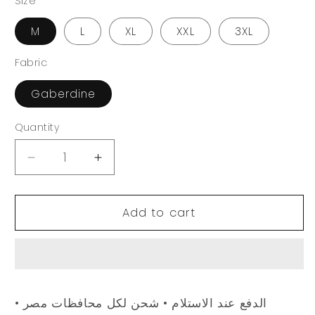
Size
M
L
XL
XXL
3XL
Fabric
Gaberdine
Quantity
Quantity
Decrease
Increase
quantity
quantity
for
for
Smoothie
Smoothie
Add to cart
Skirt
Skirt
الدفع عند الاستلام • شحن لكل محافظات مصر •