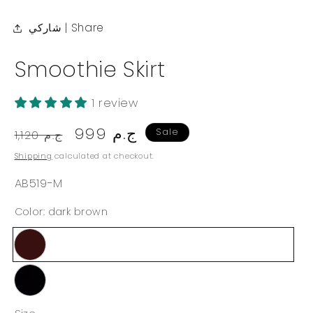
شاركي | Share
Smoothie Skirt
1 review
Regular
Sale
999 ج.م
Sale
1,120 ج.م
price
price
Shipping
calculated at checkout.
SKU:
AB519-M
Color:
dark brown
dark
brown
Black