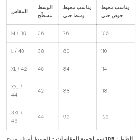
يناسب محيط
يناسب محيط
الوسط
المقاس
حوض حتى
وسط حتى
مسطّح
M / 38
36
76
106
L / 40
38
80
110
XL / 42
40
84
114
XXL /
42
88
118
44
3XL /
44
92
122
46
الطول: 105 سم لجميع المقاسات
• الوسط أستك مريح