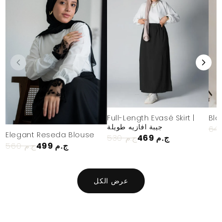
Full-Length Evasé Skirt |
Bla
جيبة افازيه طويلة
Elegant Reseda Blouse
469 ج.م
530 ج.م
499 ج.م
560 ج.م
عرض الكل