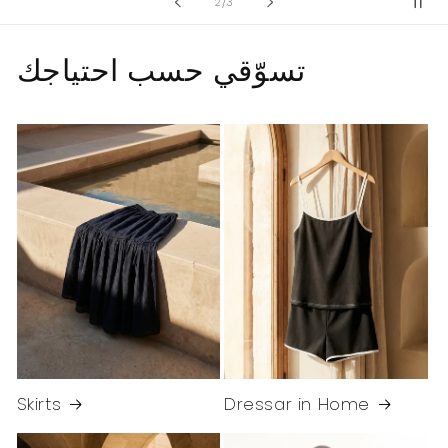
of
2
/
3
تسوّقي حسب احتياجك
Skirts
Dressar in Home