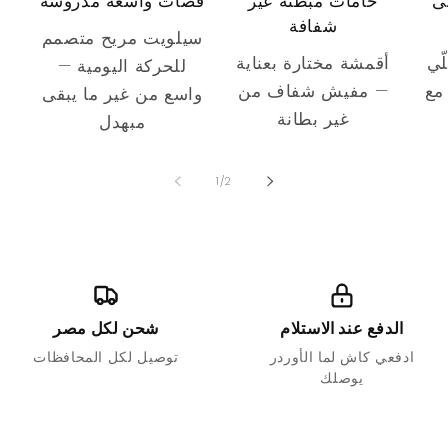
ى
خامات مبطّنة غير
قصّات واسعة مدروسة
شفافة
سيلويت مريح متصمم
ّي
أقمشة مختارة بعناية
للحركة اليومية —
مع
— مفيش شفاف من
واسع من غير ما يبقى
غير بطانة
مبهدل
of
1
/
2
الدفع عند الاستلام
شحن لكل مصر
ادفعي كاش لما الأوردر
توصيل لكل المحافظات
يوصلك