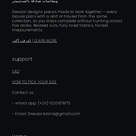
ومقاسات صادقة بالسنتيمتر.
Dressar designs pieces made to work together — every
blouse pairs with a skirt or trouser from the same
collection, so you dress complete without hunting across
five stores. Relaxed cuts, fully lined fabrics, honest
measurements.
اعرفي أكتر | LEARN MORE
support
FAQ
HOW TO PICK YOUR SIZE
Contact us :
- whats app: (+20) 1020676173
- Email: Dressar.brand@gmail.com