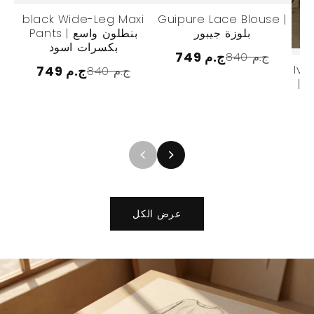
black Wide-Leg Maxi
Guipure Lace Blouse |
بلوزة جيبور
Pants | بنطلون واسع
بكسرات اسود
749 ج.م
840 ج.م
Ivo
749 ج.م
840 ج.م
|
عرض الكل