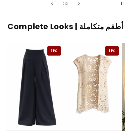
of
2
/
2
Complete Looks | أطقم متكاملة
11%
11%