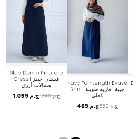
Blue Denim Pinafore
Dress | فستان جينز
Navy Full-Length Evasé
Be
بحمالات أزرق
Pant
Skirt | جيبة افازيه طويلة
كحلي
1,099 ج.م
1,240 ج.م
469 ج.م
530 ج.م