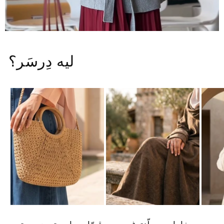
ليه دِرسَر؟