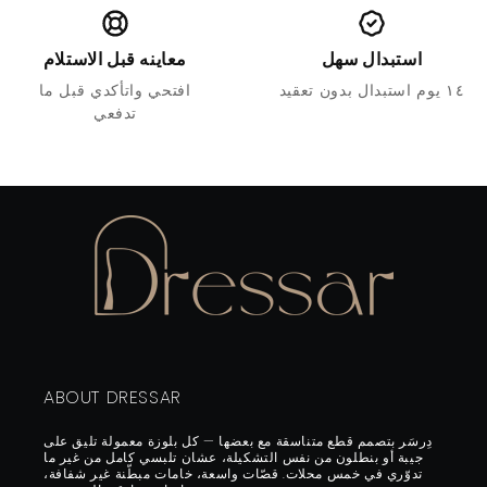
استبدال سهل
معاينه قبل الاستلام
١٤ يوم استبدال بدون تعقيد
افتحي واتأكدي قبل ما
تدفعي
ABOUT DRESSAR
دِرسَر بتصمم قطع متناسقة مع بعضها — كل بلوزة معمولة تليق على
جيبة أو بنطلون من نفس التشكيلة، عشان تلبسي كامل من غير ما
تدوّري في خمس محلات. قصّات واسعة، خامات مبطّنة غير شفافة،