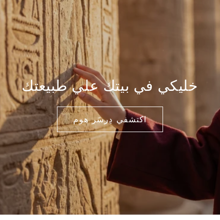
خليكي في بيتك علي طبيعتك
اكتشفي دِرسَر هوم