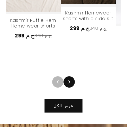
Kashmir Homewear
shorts with a side slit
Kashmir Ruffle Hem
Home wear shorts
299 ج.م
340 ج.م
299 ج.م
340 ج.م
عرض الكل