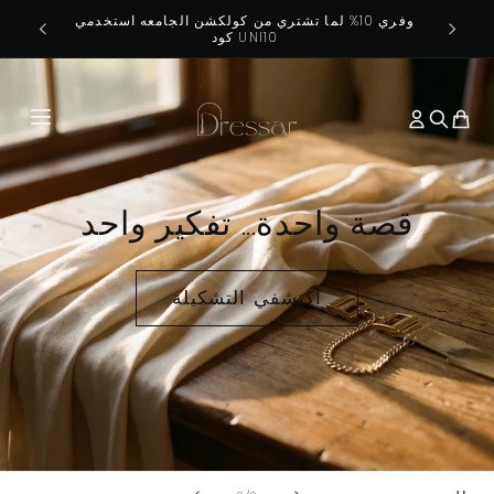
Skip to
الكامله
وفري 10% لما تشتري من كولكشن الجامعه استخدمي
اش
content
كود UNI10
قصة واحدة... تفكير واحد
اكتشفي التشكيلة