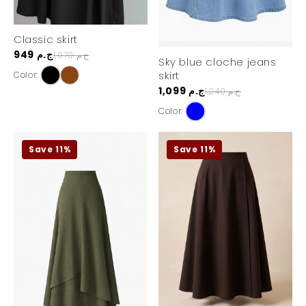
Classic skirt
949 ج.م
1,070 ج.م
Sky blue cloche jeans
skirt
Color:
1,099 ج.م
1,240 ج.م
Color:
Save 11%
Save 11%