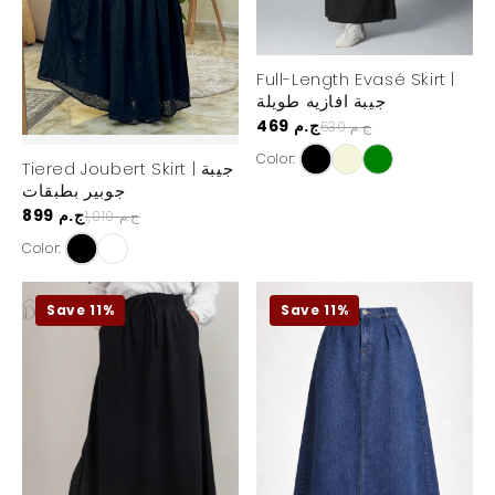
Full-Length Evasé Skirt |
جيبة افازيه طويلة
469 ج.م
530 ج.م
Color:
Tiered Joubert Skirt | جيبة
جوبير بطبقات
899 ج.م
1,010 ج.م
Color:
Save 11%
Save 11%