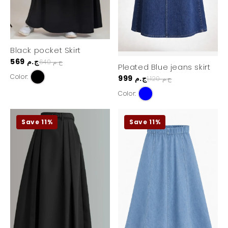
Black pocket Skirt
569 ج.م
640 ج.م
Pleated Blue jeans skirt
Color:
999 ج.م
1,120 ج.م
Color:
Save 11%
Save 11%