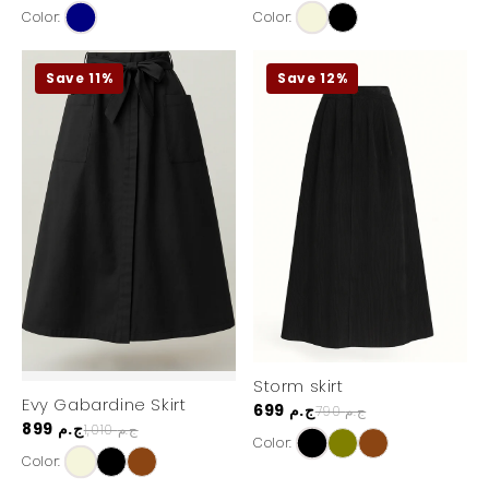
Color:
Color:
Save 11%
Save 12%
Storm skirt
Evy Gabardine Skirt
699 ج.م
790 ج.م
899 ج.م
1,010 ج.م
Color:
Color: