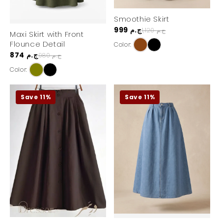
Smoothie Skirt
999 ج.م
1,120 ج.م
Maxi Skirt with Front
Flounce Detail
Color:
874 ج.م
980 ج.م
Color:
Save 11%
Save 11%